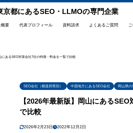
｜東京都にあるSEO・LLMOの専門企業
社概要
代表プロフィール
資料請求
よくあるご質問
ご
EO対策／SEOコンサル会社」7社の一覧
EO対策／SEOコンサル会社」7社の詳細
岡山にあるSEO対策会社7社の特徴・料金を一覧で比較
Oコンサルティング・HIKARI
株式会社
ハジメクリエイト
SEO会社（都道府県別）
中国地方にあるSEO会社
岡山県の
みうら
【2026年最新版】岡山にあるSE
グリッジ
で比較
内外プロセス
2026年2月23日
2022年12月2日
ティ・シー・シー