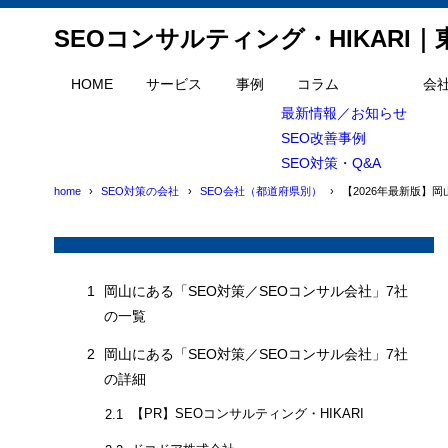
SEOコンサルティング・HIKARI
目次
HOME
サービス
事例
コラム
会
最新情報／お知らせ
SEO改善事例
1
岡山にある「S
SEO対策・Q&A
2
岡山にある「S
home
SEO対策の会社
SEO会社（都道府県別）
【2026年最新版】
【PR】SE
2.1
ドコドア
2.2
株式会社
2.3
1
岡山にある「SEO対策／SEOコンサル会社」7社
の一覧
株式会社
2.4
2
岡山にある「SEO対策／SEOコンサル会社」7社
株式会社
2.5
の詳細
株式会社 
2.6
【PR】SEOコンサルティング・HIKARI
2.1
株式会社
2.7