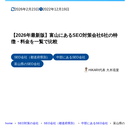
2026年2月23日
2022年12月19日
【2026年最新版】富山にあるSEO対策会社6社の特
徴・料金を一覧で比較
SEO会社（都道府県別）
中部にあるSEO会社
富山県のSEO会社
HIKARI代表 大木琉斐
home
SEO対策の会社
SEO会社（都道府県別）
中部にあるSEO会社
富山県のSE