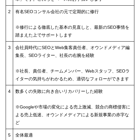
2
有名SEOコンサル会社の元で定期的に修行
※修行による徹底した基本の見直しと、最新のSEO事情を
踏まえた上でサポートします
3
会社員時代にSEOとWeb集客責任者、オウンドメディア編
集長、SEOライター、社長の右腕を経験
※社長、責任者、チームメンバー、Webスタッフ、SEOラ
イターの気持ちがわかるため、適切なフォローができます
4
数多くの失敗に向き合いリカバリーした経験
※Googleや市場の変化による売上激減、競合の商標侵害に
よる売上低迷、オウンドメディアによる新規事業の赤字な
ど
5
全体最適